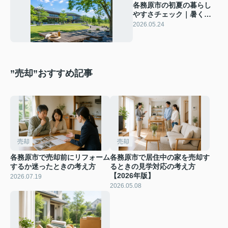
各務原市の初夏の暮らし
やすさチェック｜暑くな
る前に見る住まい・公
2026.05.24
園・図書館の使いやすさ
【2026年版】
”売却”おすすめ記事
売却
売却
各務原市で売却前にリフォーム
各務原市で居住中の家を売却す
するか迷ったときの考え方
るときの見学対応の考え方
【2026年版】
2026.07.19
2026.05.08