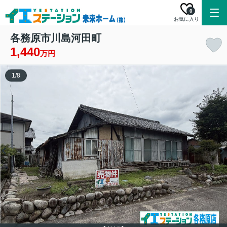
0
お気に入り
各務原市川島河田町
1,440
万円
1
/
8