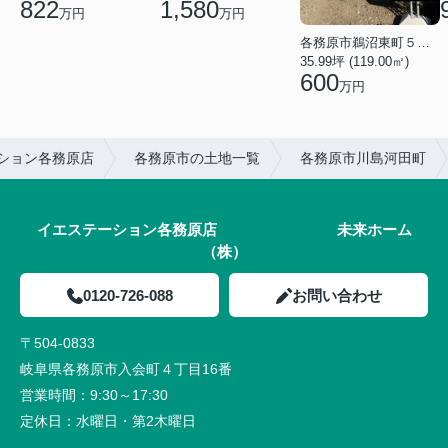
1,580
822
万円
万円
各務原市鵜沼東町５丁目
35.99坪 (119.00㎡)
600
万円
ション各務原店
各務原市の土地一覧
各務原市川島河田町
イエステーション各務原店 未来ホーム
（株）
0120-726-088
お問い合わせ
〒504-0833
岐阜県各務原市入会町４丁目16番
営業時間：
9:30～17:30
定休日：
水曜日・第2木曜日