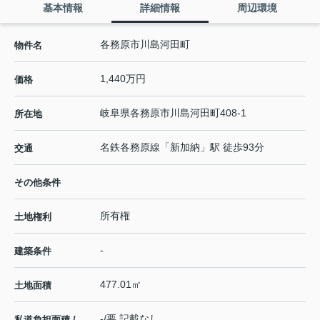
基本情報
詳細情報
周辺環境
各務原市川島河田町
物件名
1,440万円
価格
岐阜県
各務原市
川島河田町
408-1
所在地
名鉄各務原線
「
新加納
」駅 徒歩93分
交通
その他条件
所有権
土地権利
-
建築条件
477.01㎡
土地面積
-/要 記載なし
私道負担面積 /