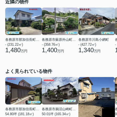
近隣の物件
各務原市川島小網町
各務原市那加信長町２丁目
各務原市蘇原外山町２丁目
- (427.72㎡)
-
- (231.22㎡)
- (358.76㎡)
1,340
1,480
1,400
万円
万円
万円
よく見られている物件
各務原市鵜沼山崎町３丁目
各務原市那加信長町３丁目
50.01坪 (165.34㎡)
54.80坪 (181.18㎡)
9