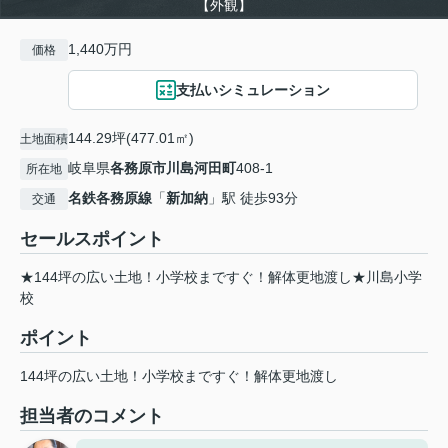
【外観】
1,440万円
価格
支払いシミュレーション
144.29坪(477.01㎡)
土地面積
岐阜県
各務原市
川島河田町
408-1
所在地
名鉄各務原線
「
新加納
」駅 徒歩93分
交通
セールスポイント
★144坪の広い土地！小学校まですぐ！解体更地渡し★川島小学
校
ポイント
144坪の広い土地！小学校まですぐ！解体更地渡し
担当者のコメント