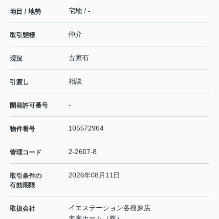
宅地 / -
地目 / 地勢
仲介
取引態様
古家有
現況
相談
引渡し
-
開発許可番号
105572964
物件番号
2-2607-8
管理コード
2026年08月11日
取引条件の
有効期限
イエステーション各務原店
取扱会社
未来ホーム（株）