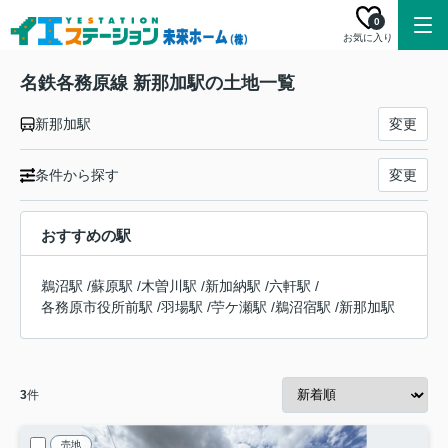
0
お気に入り
名鉄各務原線 新那加駅の土地一覧
新那加駅
変更
条件から探す
変更
おすすめの駅
鵜沼駅
/
蘇原駅
/
木曽川駅
/
新加納駅
/
六軒駅
/
各務原市役所前駅
/
羽場駅
/
苧ケ瀬駅
/
鵜沼宿駅
/
新那加駅
3
件
売地