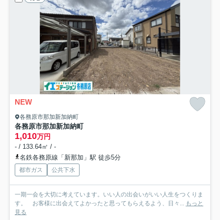
NEW
各務原市那加新加納町
各務原市那加新加納町
1,010
万円
- / 133.64㎡ / -
名鉄各務原線「新那加」駅 徒歩5分
都市ガス
公共下水
一期一会を大切に考えています。いい人の出会いがいい人生をつくりま
す。 お客様に出会えてよかったと思ってもらえるよう、日々...
もっと
見る