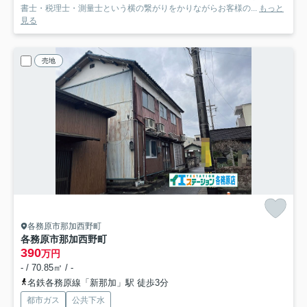
書士・税理士・測量士という横の繋がりをかりながらお客様の...
もっと
見る
売地
各務原市那加西野町
各務原市那加西野町
390
万円
- / 70.85㎡ / -
名鉄各務原線「新那加」駅 徒歩3分
都市ガス
公共下水