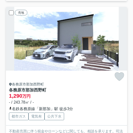
売地
各務原市那加西野町
各務原市那加西野町
1,290
万円
- / 243.78㎡ / -
名鉄各務原線「新那加」駅 徒歩3分
都市ガス
電気有
公共下水
不動産売買に伴う税金やローンなどに関しても、相談を承ります。司法