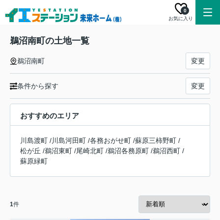
0
お気に入り
鵜沼南町の土地一覧
鵜沼南町
変更
条件から探す
変更
おすすめのエリア
川島渡町
/
川島河田町
/
各務おがせ町
/
蘇原三柿野町
/
松が丘
/
鵜沼東町
/
尾崎北町
/
鵜沼各務原町
/
鵜沼西町
/
蘇原緑町
1
件