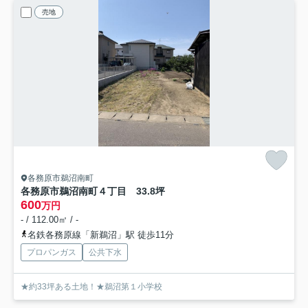
売地
各務原市鵜沼南町
各務原市鵜沼南町４丁目 33.8坪
600
万円
- / 112.00㎡ / -
名鉄各務原線「新鵜沼」駅 徒歩11分
プロパンガス
公共下水
★約33坪ある土地！★鵜沼第１小学校