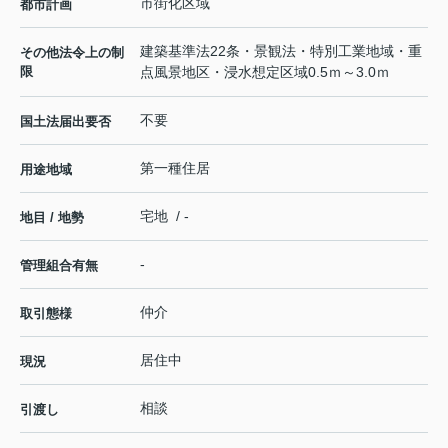
市街化区域
都市計画
建築基準法22条・景観法・特別工業地域・重
その他法令上の制
限
点風景地区・浸水想定区域0.5ｍ～3.0ｍ
不要
国土法届出要否
第一種住居
用途地域
宅地 / -
地目 / 地勢
-
管理組合有無
仲介
取引態様
居住中
現況
相談
引渡し