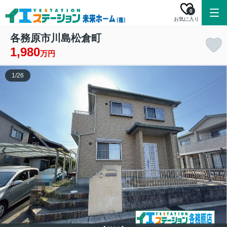
0
お気に入り
各務原市川島松倉町
1,980
万円
1
/
26