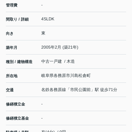
-
管理費
4SLDK
間取り / 詳細
東
向き
2005年2月 (築21年)
築年月
中古一戸建 / 木造
種別 / 建物構造
岐阜県
各務原市
川島松倉町
所在地
名鉄各務原線
「
市民公園前
」駅 徒歩71分
交通
-
修繕積立金
-
修繕積立基金