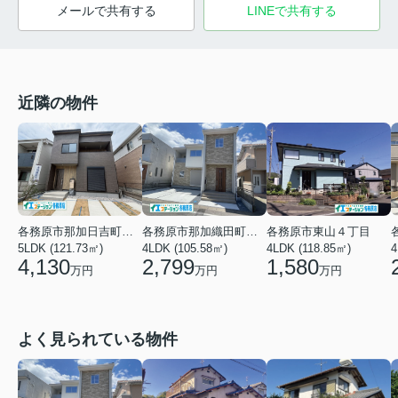
メールで共有する
LINEで共有する
近隣の物件
各務原市那加日吉町２丁目
各務原市那加織田町１丁目
各務原市東山４丁目
5LDK (121.73㎡)
4LDK (105.58㎡)
4LDK (118.85㎡)
4
4,130
2,799
1,580
万円
万円
万円
よく見られている物件