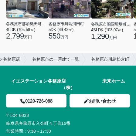
各務原市那加織田町１丁目
各務原市川島河田町
各務原市鵜沼羽場町６丁目
4LDK (105.58㎡)
5DK (89.42㎡)
5
4SLDK (103.07㎡)
2,799
550
1,290
万円
万円
万円
ン各務原店
各務原市の一戸建て一覧
各務原市川島松倉町
イエステーション各務原店 未来ホーム
（株）
0120-726-088
お問い合わせ
〒504-0833
岐阜県各務原市入会町４丁目16番
営業時間：
9:30～17:30