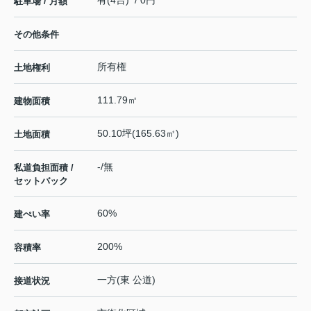
有(4台) / 0円
駐車場 / 月額
その他条件
所有権
土地権利
111.79㎡
建物面積
50.10坪(165.63㎡)
土地面積
-/無
私道負担面積 /
セットバック
60%
建ぺい率
200%
容積率
一方(東 公道)
接道状況