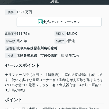
【外観】
1,980万円
価格
支払いシミュレーション
111.79㎡
4SLDK
建物面積
間取り
築21年
2階建
築年数
階建て
岐阜県
各務原市
川島松倉町
所在地
名鉄各務原線
「
市民公園前
」駅 徒歩71分
交通
セールスポイント
★リフォーム済（水回り・1階壁紙）！室内大変綺麗にお使いで
す！使い方多様な書斎コーナー有！動線を考え家族が集まりやす
いLDKが魅力！電動シャッター有！食洗器付き！4台駐車可能！
★川島小学校
ポイント