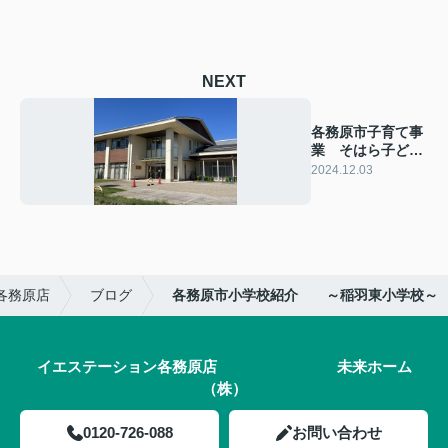
NEXT
各務原市子育て事
業 そはら子ども
館（蘇原地区）
2024.12.03
各務原店
ブログ
各務原市小学校紹介 ～稲羽東小学校～
イエステーション各務原店 未来ホーム
（株）
0120-726-088
お問い合わせ