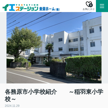
0
お気に入り
各務原市小学校紹介 ～稲羽東小学
校～
2024.11.29