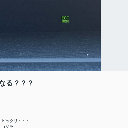
になる？？？
、ビックリ・・・
ｙゴジラ