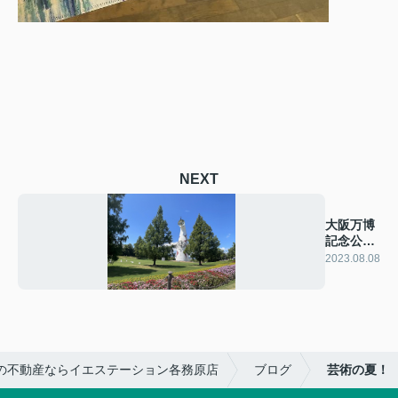
NEXT
大阪万博
記念公園
へ
2023.08.08
の不動産ならイエステーション各務原店
ブログ
芸術の夏！