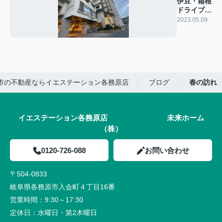
伊豆・箱根
ドライブの
旅！
2023.05.09
市の不動産ならイエステーション各務原店
ブログ
春の訪れ
イエステーション各務原店 未来ホーム
（株）
0120-726-088
お問い合わせ
〒504-0833
岐阜県各務原市入会町４丁目16番
営業時間：
9:30～17:30
定休日：
水曜日・第2木曜日