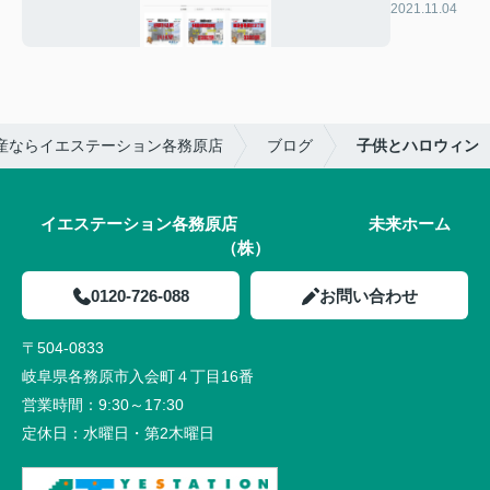
画配信中！
2021.11.04
産ならイエステーション各務原店
ブログ
子供とハロウィン
イエステーション各務原店 未来ホーム
（株）
0120-726-088
お問い合わせ
〒504-0833
岐阜県各務原市入会町４丁目16番
営業時間：
9:30～17:30
定休日：
水曜日・第2木曜日