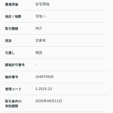
住宅用地
最適用途
宅地 / -
地目 / 地勢
仲介
取引態様
古家有
現況
相談
引渡し
-
開発許可番号
104879939
物件番号
2-2515-23
管理コード
2026年08月11日
取引条件の
有効期限