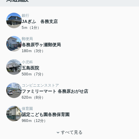
銀行
JAぎふ 各務支店
5ｍ（1分）
郵便局
各務原苧ヶ瀬郵便局
180ｍ（3分）
小児科
五島医院
500ｍ（7分）
コンビニエンスストア
ファミリーマート 各務原おがせ店
620ｍ（8分）
保育園
認定こども園各務保育園
960ｍ（12分）
すべて見る