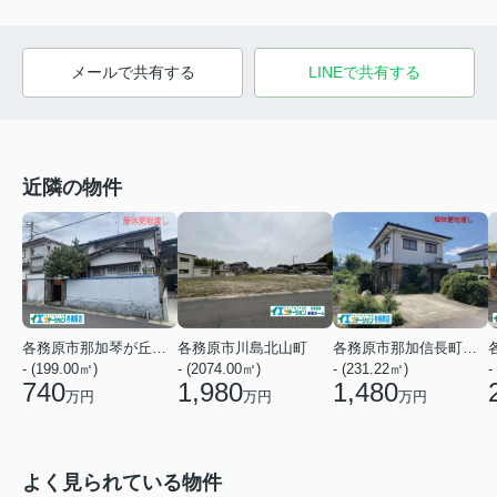
メールで共有する
LINEで共有する
近隣の物件
各務原市那加琴が丘町１丁目
各務原市川島北山町
各務原市那加信長町２丁目
- (199.00㎡)
- (2074.00㎡)
-
- (231.22㎡)
740
1,980
1,480
万円
万円
万円
よく見られている物件