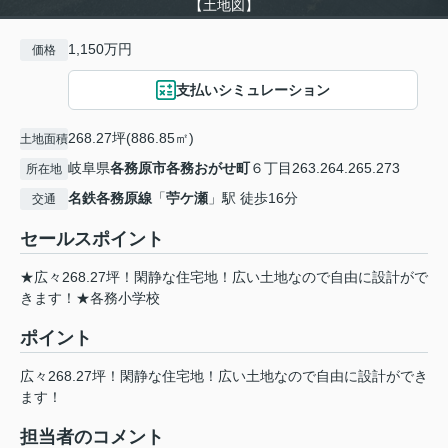
【土地図】
1,150万円
価格
支払いシミュレーション
268.27坪(886.85㎡)
土地面積
岐阜県
各務原市
各務おがせ町
６丁目263.264.265.273
所在地
名鉄各務原線
「
苧ケ瀬
」駅 徒歩16分
交通
セールスポイント
★広々268.27坪！閑静な住宅地！広い土地なので自由に設計がで
きます！★各務小学校
ポイント
広々268.27坪！閑静な住宅地！広い土地なので自由に設計ができ
ます！
担当者のコメント