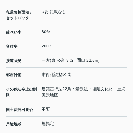
-/要 記載なし
私道負担面積 /
セットバック
60%
建ぺい率
200%
容積率
一方(東 公道 3.0m 間口 22.5m)
接道状況
市街化調整区域
都市計画
建築基準法22条・景観法・埋蔵文化財・重点
その他法令上の制
限
風景地区
不要
国土法届出要否
無指定
用途地域