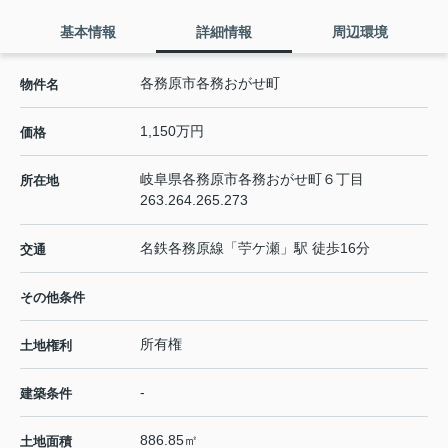
基本情報
詳細情報
周辺環境
各務原市各務おがせ町
物件名
1,150万円
価格
岐阜県
各務原市
各務おがせ町
６丁目
所在地
263.264.265.273
名鉄各務原線
「
苧ケ瀬
」駅 徒歩16分
交通
その他条件
所有権
土地権利
-
建築条件
886.85㎡
土地面積