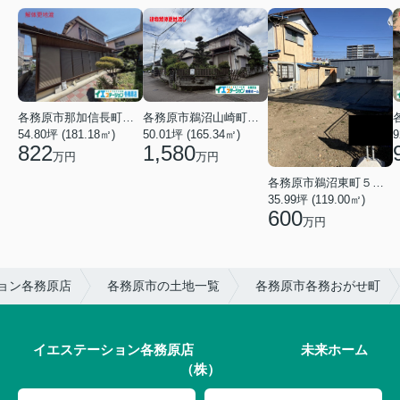
各務原市鵜沼山崎町３丁目
各務原市那加信長町３丁目
50.01坪 (165.34㎡)
54.80坪 (181.18㎡)
9
1,580
822
万円
万円
各務原市鵜沼東町５丁目
35.99坪 (119.00㎡)
600
万円
ョン各務原店
各務原市の土地一覧
各務原市各務おがせ町
イエステーション各務原店 未来ホーム
（株）