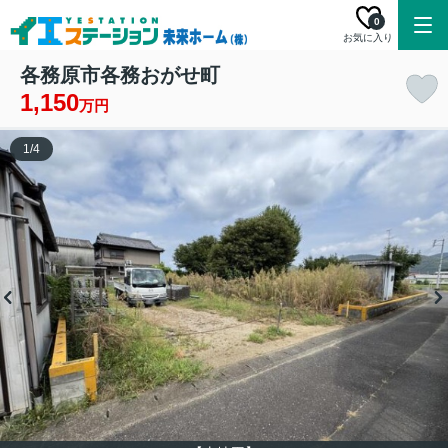
0
お気に入り
各務原市各務おがせ町
1,150
万円
1
/
4