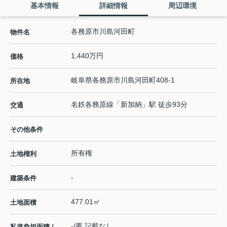
基本情報
詳細情報
周辺環境
各務原市川島河田町
物件名
1,440万円
価格
岐阜県
各務原市
川島河田町
408-1
所在地
名鉄各務原線
「
新加納
」駅 徒歩93分
交通
その他条件
所有権
土地権利
-
建築条件
477.01㎡
土地面積
-/要 記載なし
私道負担面積 /