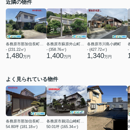
近隣の物件
各務原市川島小網町
各務原市那加信長町２丁目
各務原市蘇原外山町２丁目
- (427.72㎡)
-
- (231.22㎡)
- (358.76㎡)
1,340
1,480
1,400
万円
万円
万円
よく見られている物件
各務原市鵜沼山崎町３丁目
各務原市那加信長町３丁目
50.01坪 (165.34㎡)
54.80坪 (181.18㎡)
9