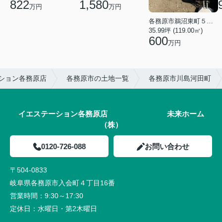
1,580
822
万円
万円
各務原市鵜沼東町５丁目
35.99坪 (119.00㎡)
600
万円
ション各務原店
各務原市の土地一覧
各務原市川島河田町
イエステーション各務原店 未来ホーム
（株）
0120-726-088
お問い合わせ
〒504-0833
岐阜県各務原市入会町４丁目16番
営業時間：
9:30～17:30
定休日：
水曜日・第2木曜日