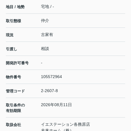
宅地 / -
地目 / 地勢
仲介
取引態様
古家有
現況
相談
引渡し
-
開発許可番号
105572964
物件番号
2-2607-8
管理コード
2026年08月11日
取引条件の
有効期限
イエステーション各務原店
取扱会社
未来ホーム（株）