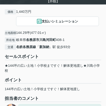
【外観】
1,440万円
価格
支払いシミュレーション
144.29坪(477.01㎡)
土地面積
岐阜県
各務原市
川島河田町
408-1
所在地
名鉄各務原線
「
新加納
」駅 徒歩93分
交通
セールスポイント
★144坪の広い土地！小学校まですぐ！解体更地渡し★川島小学
校
ポイント
144坪の広い土地！小学校まですぐ！解体更地渡し
担当者のコメント