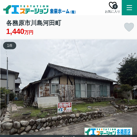
0
お気に入り
各務原市川島河田町
1,440
万円
1
/
8