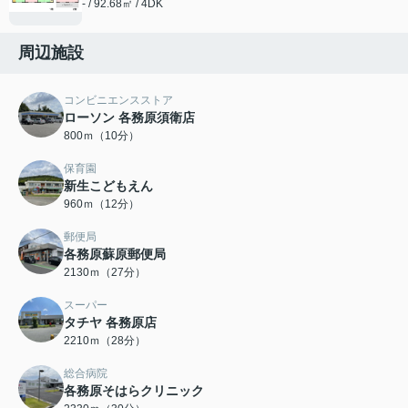
- / 92.68㎡ / 4DK
周辺施設
コンビニエンスストア
ローソン 各務原須衛店
800ｍ（10分）
保育園
新生こどもえん
960ｍ（12分）
郵便局
各務原蘇原郵便局
2130ｍ（27分）
スーパー
タチヤ 各務原店
2210ｍ（28分）
総合病院
各務原そはらクリニック