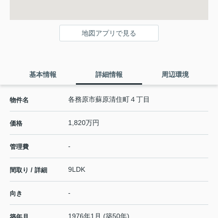
地図アプリで見る
基本情報
詳細情報
周辺環境
各務原市蘇原清住町４丁目
物件名
1,820万円
価格
-
管理費
9LDK
間取り / 詳細
-
向き
1976年1月 (築50年)
築年月