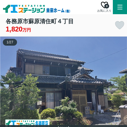
0
お気に入り
各務原市蘇原清住町４丁目
1,820
万円
1
/
27