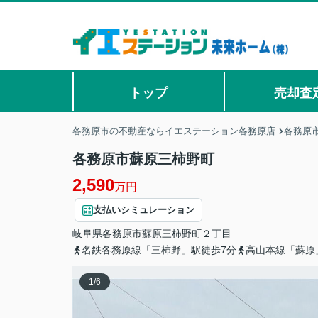
トップ
売却査
各務原市の不動産ならイエステーション各務原店
各務原
各務原市蘇原三柿野町
2,590
万円
支払いシミュレーション
岐阜県
各務原市
蘇原三柿野町
２丁目
名鉄各務原線「三柿野」駅徒歩7分
高山本線「蘇原
1
/
6