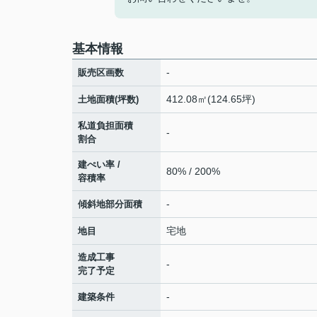
基本情報
-
販売区画数
412.08㎡(124.65坪)
土地面積(坪数)
私道負担面積
-
割合
建ぺい率 /
80% / 200%
容積率
-
傾斜地部分面積
宅地
地目
造成工事
-
完了予定
-
建築条件