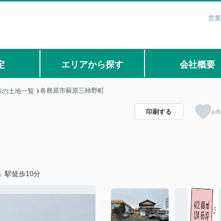
営業
定
エリアから探す
会社概要
各務原市蘇原三柿野町
市の土地一覧
印刷する
お気
」駅徒歩10分