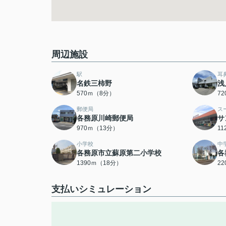
周辺施設
駅
耳
名鉄三柿野
浅
570ｍ（8分）
7
郵便局
ス
各務原川崎郵便局
サ
970ｍ（13分）
1
小学校
中
各務原市立蘇原第二小学校
各
1390ｍ（18分）
2
支払いシミュレーション