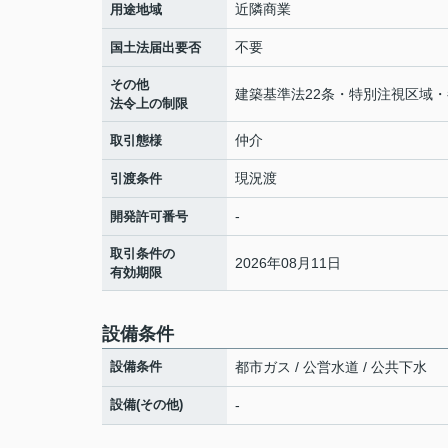
近隣商業
用途地域
不要
国土法届出要否
その他
建築基準法22条・特別注視区域
法令上の制限
仲介
取引態様
現況渡
引渡条件
-
開発許可番号
取引条件の
2026年08月11日
有効期限
設備条件
設備条件
都市ガス / 公営水道 / 公共下水
設備(その他)
-