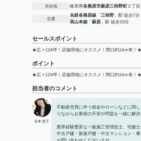
岐阜県
各務原市
蘇原三柿野町
２丁目
所在地
名鉄各務原線
「
三柿野
」駅 徒歩7分
交通
高山本線
「
蘇原
」駅 徒歩10分
セールスポイント
★広々124坪！店舗用地にオススメ！間口約14ｍ有！
ポイント
★広々124坪！店舗用地にオススメ！間口約14ｍ有！
担当者のコメント
不動産売買に伴う税金やローンなどに関し
りながらお客様の不安や問題を一緒に解決
谷本 悦子
業界経験豊富な一級施工管理技士、宅建士
中古戸建・新築戸建・中古マンション・事
お問い合わせくださいませ。