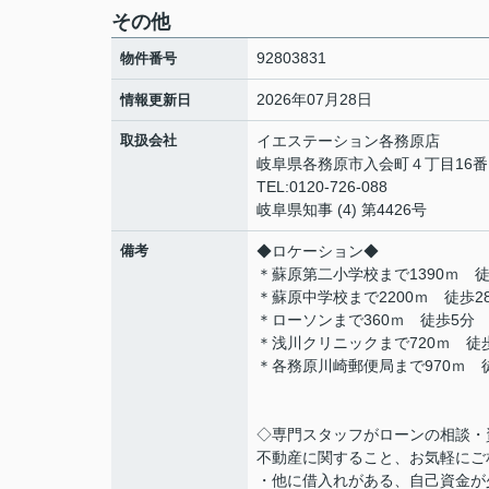
その他
92803831
物件番号
2026年07月28日
情報更新日
取扱会社
イエステーション各務原
岐阜県各務原市入会町４丁目16
TEL:0120-726-088
岐阜県知事 (4) 第4426号
備考
◆ロケーション◆
＊蘇原第二小学校まで1390ｍ 徒
＊蘇原中学校まで2200ｍ 徒歩2
＊ローソンまで360ｍ 徒歩5分
＊浅川クリニックまで720ｍ 徒
＊各務原川崎郵便局まで970ｍ 
◇専門スタッフがローンの相談・
不動産に関すること、お気軽にご
・他に借入れがある、自己資金が