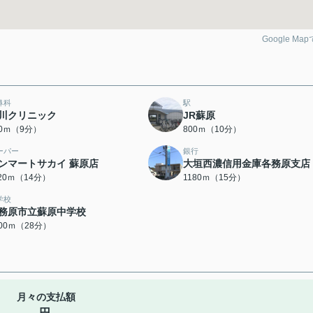
Google Ma
鼻科
駅
川クリニック
JR蘇原
20ｍ（9分）
800ｍ（10分）
ーパー
銀行
ンマートサカイ 蘇原店
大垣西濃信用金庫各務原支店
120ｍ（14分）
1180ｍ（15分）
学校
務原市立蘇原中学校
200ｍ（28分）
月々の支払額
円