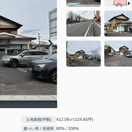
412.08㎡(124.65坪)
土地面積(坪数)
80% / 200%
建ぺい率 / 容積率