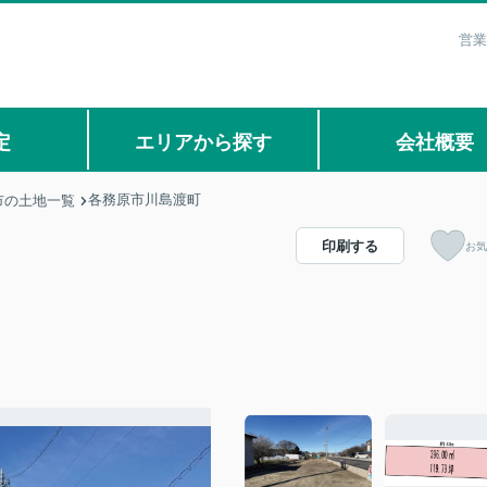
営業
定
エリアから探す
会社概要
各務原市川島渡町
市の土地一覧
印刷する
お気