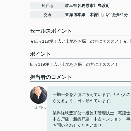
岐阜県
各務原市
川島渡町
所在地
東海道本線
「
木曽川
」駅 徒歩51分
交通
セールスポイント
★広々119坪！広い土地をお探しの方にオススメ！★
ポイント
広々119坪！広い土地をお探しの方にオススメ！
担当者のコメント
一期一会を大切に考えています。いい人の
らえるよう、日々勤めています。
谷本 哲也
業界経験豊富な一級施工管理技士、宅建士
中古戸建・新築戸建・中古マンション・事
お問い合わせくださいませ。