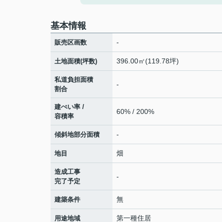
基本情報
-
販売区画数
396.00㎡(119.78坪)
土地面積(坪数)
私道負担面積
-
割合
建ぺい率 /
60% / 200%
容積率
-
傾斜地部分面積
畑
地目
造成工事
-
完了予定
無
建築条件
第一種住居
用途地域