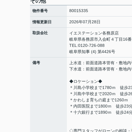
その他
80015335
物件番号
2026年07月28日
情報更新日
取扱会社
イエステーション各務原
岐阜県各務原市入会町４丁目16
TEL:0120-726-088
岐阜県知事 (4) 第4426号
備考
上水道：前面道路本管有・敷地内
下水道：前面道路本管有・敷地内
◆ロケーション◆
＊川島小学校まで1780ｍ 徒歩2
＊川島中学校まで2020ｍ 徒歩2
＊かわしま育ちの庭まで1260ｍ 
＊内田医院まで1800ｍ 徒歩23
＊十六銀行まで1890ｍ 徒歩24
◇専門スタッフがローンの相談・