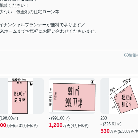
相談ください！
少ない、低金利の住宅ローン等
イナンシャルプランナーが無料で承ります／
未来ホームまでお気軽にお問い合わせくださいませ。
情報
 (198.00㎡)
- (991.00㎡)
233
- (325.61㎡)
00
1,200
万円(
5.01
万円/坪)
万円(
4
万円/坪)
530
万円(
5.38
万円/