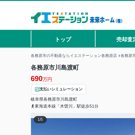
トップ
売却査
各務原市の不動産ならイエステーション各務原店
各務原
各務原市川島渡町
690
万円
支払いシミュレーション
岐阜県
各務原市
川島渡町
東海道本線「木曽川」駅徒歩51分
1
/
5