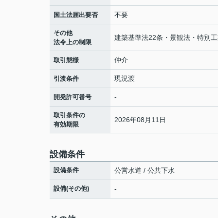
不要
国土法届出要否
その他
建築基準法22条・景観法・特別工
法令上の制限
仲介
取引態様
現況渡
引渡条件
-
開発許可番号
取引条件の
2026年08月11日
有効期限
設備条件
設備条件
公営水道 / 公共下水
設備(その他)
-