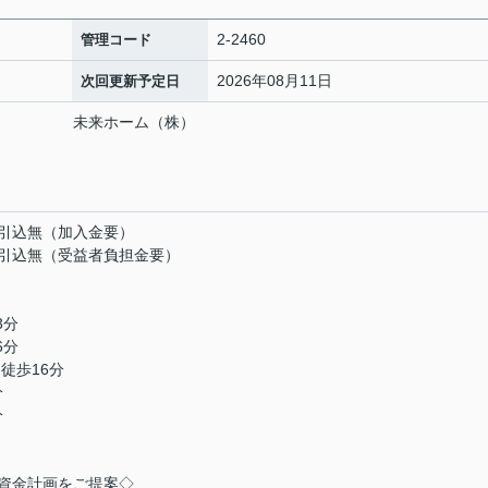
2-2460
管理コード
2026年08月11日
次回更新予定日
店 未来ホーム（株）
番
引込無（加入金要）
引込無（受益者負担金要）
3分
6分
徒歩16分
分
分
資金計画をご提案◇