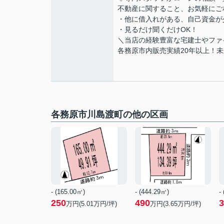
不動産に関すること、お気軽にご
・他に借入れがある、自己資金が
・見るだけ聞くだけOK！
＼当店の経験豊富な宅建士やファ
各務原市内販売実績20年以上！
各務原市川島渡町の他の区画
- (165.00㎡)
- (444.29㎡)
-
250
490
3
万円(
5.01
万円/坪)
万円(
3.65
万円/坪)