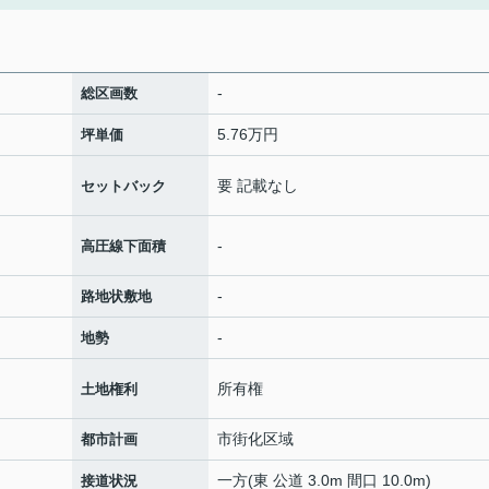
-
総区画数
5.76万円
坪単価
要 記載なし
セットバック
-
高圧線下面積
-
路地状敷地
-
地勢
所有権
土地権利
市街化区域
都市計画
一方(東 公道 3.0m 間口 10.0m)
接道状況