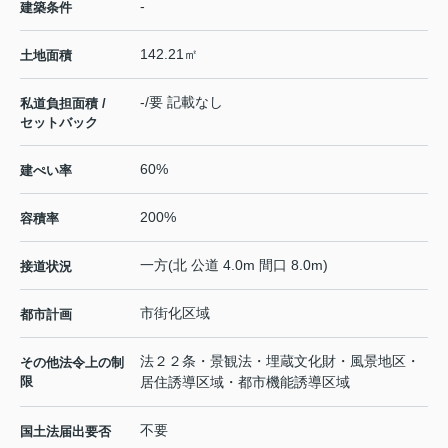
-
建築条件
142.21㎡
土地面積
-/要 記載なし
私道負担面積 /
セットバック
60%
建ぺい率
200%
容積率
一方(北 公道 4.0m 間口 8.0m)
接道状況
市街化区域
都市計画
法２２条・景観法・埋蔵文化財・風景地区・
その他法令上の制
限
居住誘導区域・都市機能誘導区域
不要
国土法届出要否