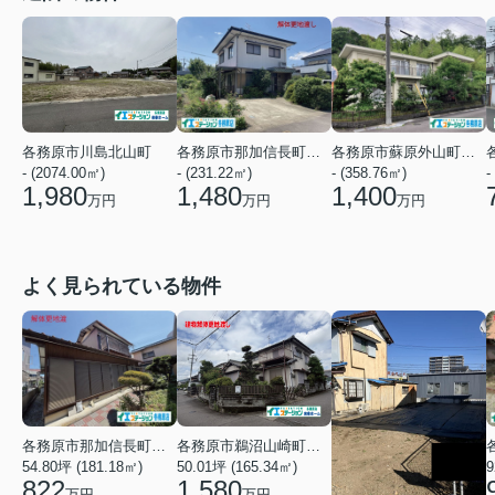
各務原市川島北山町
各務原市那加信長町２丁目
各務原市蘇原外山町２丁目
- (2074.00㎡)
-
- (231.22㎡)
- (358.76㎡)
1,980
1,480
1,400
万円
万円
万円
よく見られている物件
各務原市鵜沼山崎町３丁目
各務原市那加信長町３丁目
50.01坪 (165.34㎡)
54.80坪 (181.18㎡)
9
1,580
822
万円
万円