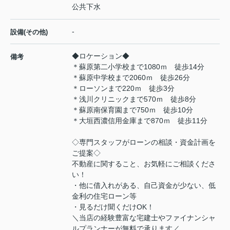
公共下水
-
設備(その他)
◆ロケーション◆
備考
＊蘇原第二小学校まで1080ｍ 徒歩14分
＊蘇原中学校まで2060ｍ 徒歩26分
＊ローソンまで220ｍ 徒歩3分
＊浅川クリニックまで570ｍ 徒歩8分
＊蘇原南保育園まで750ｍ 徒歩10分
＊大垣西濃信用金庫まで870ｍ 徒歩11分
◇専門スタッフがローンの相談・資金計画を
ご提案◇
不動産に関すること、お気軽にご相談くださ
い！
・他に借入れがある、自己資金が少ない、低
金利の住宅ローン等
・見るだけ聞くだけOK！
＼当店の経験豊富な宅建士やファイナンシャ
ルプランナーが無料で承ります／