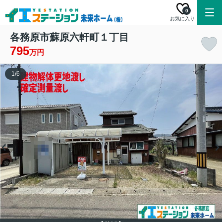
0
お気に入り
各務原市蘇原六軒町１丁目
795
万円
1
/
6