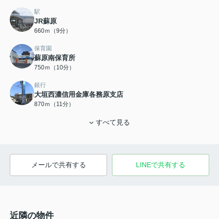
駅
JR蘇原
660ｍ（9分）
保育園
蘇原南保育所
750ｍ（10分）
銀行
大垣西濃信用金庫各務原支店
870ｍ（11分）
すべて見る
メールで共有する
LINEで共有する
近隣の物件