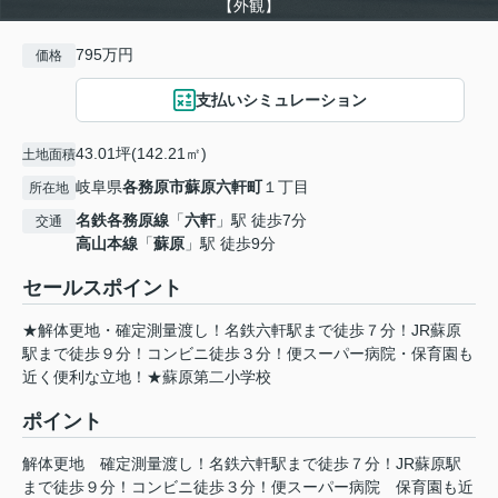
【外観】
795万円
価格
支払いシミュレーション
43.01坪(142.21㎡)
土地面積
岐阜県
各務原市
蘇原六軒町
１丁目
所在地
名鉄各務原線
「
六軒
」駅 徒歩7分
交通
高山本線
「
蘇原
」駅 徒歩9分
セールスポイント
★解体更地・確定測量渡し！名鉄六軒駅まで徒歩７分！JR蘇原
駅まで徒歩９分！コンビニ徒歩３分！便スーパー病院・保育園も
近く便利な立地！★蘇原第二小学校
ポイント
解体更地
確定測量渡し！名鉄六軒駅まで徒歩７分！JR蘇原駅
まで徒歩９分！コンビニ徒歩３分！便スーパー病院
保育園も近