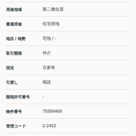
第二種住居
用途地域
住宅用地
最適用途
宅地 / -
地目 / 地勢
仲介
取引態様
古家有
現況
相談
引渡し
-
開発許可番号
75958468
物件番号
2-2452
管理コード