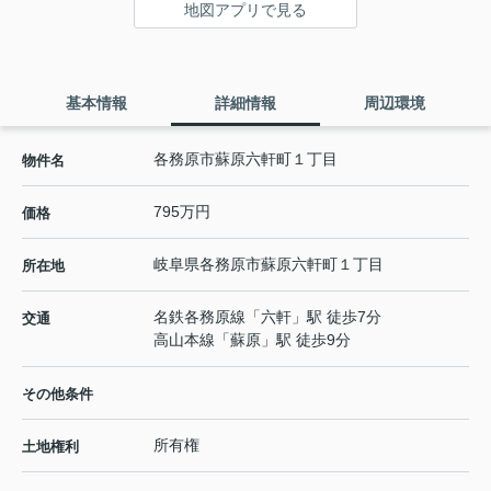
地図アプリで見る
基本情報
詳細情報
周辺環境
各務原市蘇原六軒町１丁目
物件名
795万円
価格
岐阜県
各務原市
蘇原六軒町
１丁目
所在地
名鉄各務原線
「
六軒
」駅 徒歩7分
交通
高山本線
「
蘇原
」駅 徒歩9分
その他条件
所有権
土地権利