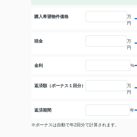
購入希望物件価格
万
円
頭金
万
円
金利
%
返済額（ボーナス１回分）
万
円
返済期間
年
※ボーナスは自動で年2回分で計算されます。