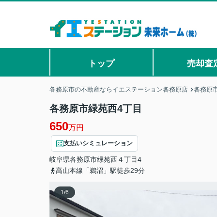
トップ
売却査
各務原市の不動産ならイエステーション各務原店
各務原
各務原市緑苑西4丁目
650
万円
支払いシミュレーション
岐阜県
各務原市
緑苑西
４丁目4
高山本線「鵜沼」駅徒歩29分
1
/
6