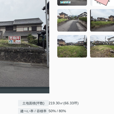
219.30㎡(66.33坪)
土地面積(坪数)
50% / 80%
建ぺい率 / 容積率