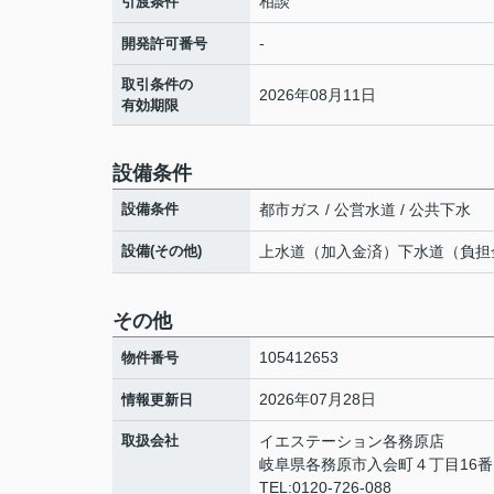
相談
引渡条件
-
開発許可番号
取引条件の
2026年08月11日
有効期限
設備条件
設備条件
都市ガス / 公営水道 / 公共下水
設備(その他)
上水道（加入金済）下水道（負担
その他
105412653
物件番号
2026年07月28日
情報更新日
取扱会社
イエステーション各務原
岐阜県各務原市入会町４丁目16
TEL:0120-726-088