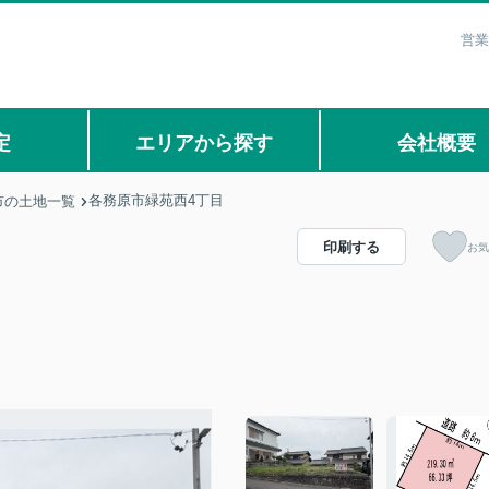
営業
定
エリアから探す
会社概要
各務原市緑苑西4丁目
市の土地一覧
印刷する
お気