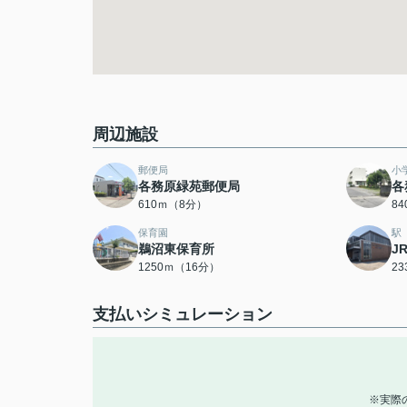
周辺施設
郵便局
小
各務原緑苑郵便局
各
610ｍ（8分）
8
保育園
駅
鵜沼東保育所
J
1250ｍ（16分）
2
支払いシミュレーション
※実際