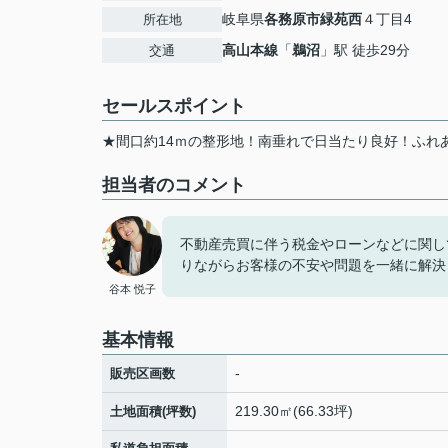
岐阜県
各務原市
緑苑西
４丁目4
所在地
高山本線
「
鵜沼
」駅 徒歩29分
交通
セールスポイント
★間口約14ｍの整形地！南垂れで日当たり良好！ふれ
担当者のコメント
不動産売買に伴う税金やローンなどに関し
りながらお客様の不安や問題を一緒に解決
谷本 悦子
基本情報
-
販売区画数
219.30㎡(66.33坪)
土地面積(坪数)