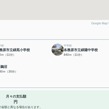
Google Ma
学校
中学校
務原市立緑苑小学校
各務原市立緑陽中学校
40ｍ（11分）
840ｍ（11分）
R鵜沼
330ｍ（30分）
月々の支払額
円
の金額と異なる場合があります。