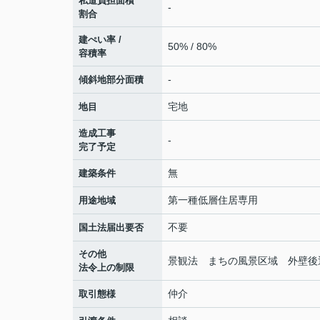
私道負担面積
-
割合
建ぺい率 /
50% / 80%
容積率
-
傾斜地部分面積
宅地
地目
造成工事
-
完了予定
無
建築条件
第一種低層住居専用
用途地域
不要
国土法届出要否
その他
景観法 まちの風景区域 外壁後
法令上の制限
仲介
取引態様