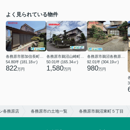
よく見られている物件
各務原市鵜沼山崎町３丁目
各務原市那加信長町３丁目
各務原市鵜沼各務原町３丁目
50.01坪 (165.34㎡)
54.80坪 (181.18㎡)
92.01坪 (304.19㎡)
1,580
822
980
万円
万円
万円
3
ン各務原店
各務原市の土地一覧
各務原市鵜沼東町５丁目