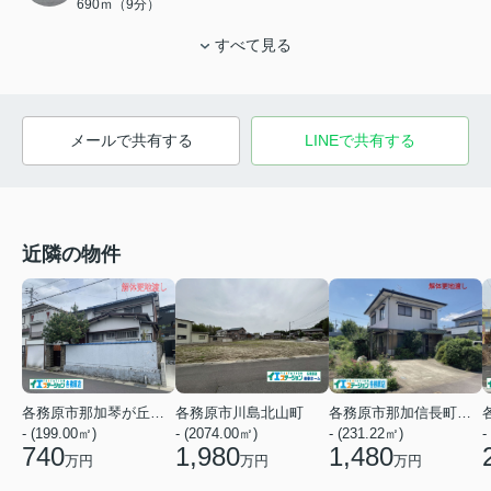
690ｍ（9分）
すべて見る
メールで共有する
LINEで共有する
近隣の物件
各務原市那加琴が丘町１丁目
各務原市川島北山町
各務原市那加信長町２丁目
- (199.00㎡)
- (2074.00㎡)
-
- (231.22㎡)
740
1,980
1,480
万円
万円
万円