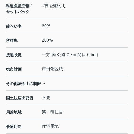
-/要 記載なし
私道負担面積 /
セットバック
60%
建ぺい率
200%
容積率
一方(南 公道 2.2m 間口 6.5m)
接道状況
市街化区域
都市計画
-
その他法令上の制限
不要
国土法届出要否
第一種住居
用途地域
住宅用地
最適用途