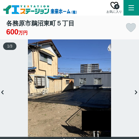
0
お気に入り
各務原市鵜沼東町５丁目
600
万円
1
/
3