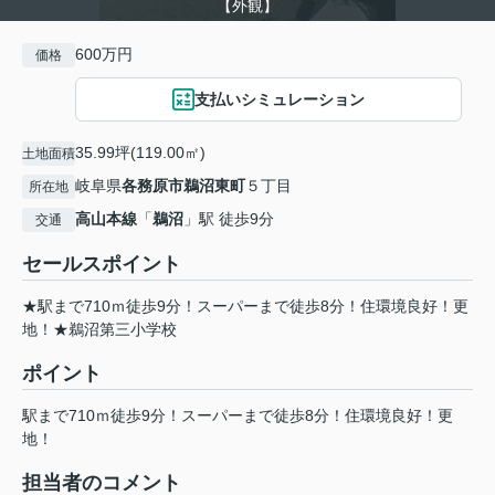
【外観】
600万円
価格
支払いシミュレーション
35.99坪(119.00㎡)
土地面積
岐阜県
各務原市
鵜沼東町
５丁目
所在地
高山本線
「
鵜沼
」駅 徒歩9分
交通
セールスポイント
★駅まで710ｍ徒歩9分！スーパーまで徒歩8分！住環境良好！更
地！★鵜沼第三小学校
ポイント
駅まで710ｍ徒歩9分！スーパーまで徒歩8分！住環境良好！更
地！
担当者のコメント