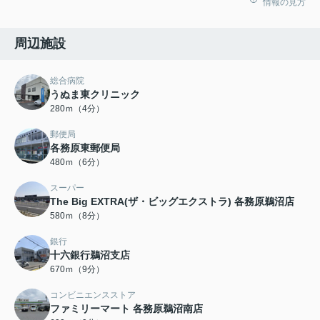
情報の見方
周辺施設
総合病院
うぬま東クリニック
280ｍ（4分）
郵便局
各務原東郵便局
480ｍ（6分）
スーパー
The Big EXTRA(ザ・ビッグエクストラ) 各務原鵜沼店
580ｍ（8分）
銀行
十六銀行鵜沼支店
670ｍ（9分）
コンビニエンスストア
ファミリーマート 各務原鵜沼南店