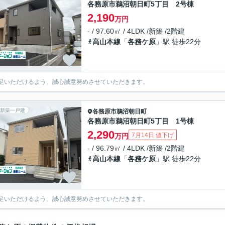
各務原市鵜沼朝日町5丁目 2号棟
2,190
万円
- / 97.60㎡ / 4LDK /新築 /2階建
高山本線
「
各務ケ原
」駅 徒歩22分
足いただけるよう、誠心誠意努めさせていただきます。
新築一戸建
各務原市
鵜沼朝日町
各務原市鵜沼朝日町5丁目 1号棟
2,290
7月14日 値下げ
万円
- / 96.79㎡ / 4LDK /新築 /2階建
高山本線
「
各務ケ原
」駅 徒歩22分
足いただけるよう、誠心誠意努めさせていただきます。