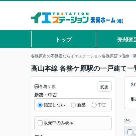
トップ
売却査
各務原市の不動産ならイエステーション各務原店
沿線・
高山本線 各務ケ原駅の一戸建て一
お
各務ケ原
変更
新築・中古
那
指定しない
新築
中古
2
件
販売中のみ表示