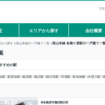
営業
定
エリアから探す
会社概要
高山本線 各務ケ原駅の一戸建て一
駅から探す
高山本線の一戸建て一覧
覧
すすめの駅
加駅
/
新那加駅
/
蘇原駅
/
鵜沼駅
/
鵜沼宿駅
/
羽場駅
/
新加納駅
/
木曽川駅
/
新築一戸建
各務原市
鵜沼朝日町