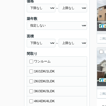
価格
～
築年数
面積
ご満
～
間取り
ワンルーム
1K/1DK/1LDK
2K/2DK/2LDK
3K/3DK/3LDK
ご満
4K/4DK/4LDK