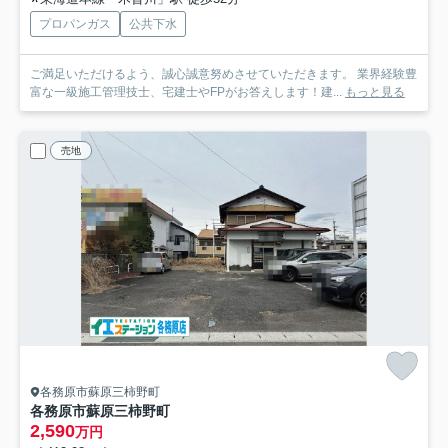
プロパンガス
公共下水
ご満足いただけるよう、誠心誠意努めさせていただきます。 業界経験豊
富な一級施工管理技士、宅建士やFPがお答えします！建...
もっと見る
売地
各務原市蘇原三柿野町
各務原市蘇原三柿野町
2,590
万円