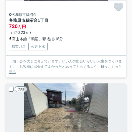
各務原市鵜沼台
各務原市鵜沼台1丁目
720
万円
- / 240.23㎡ / -
高山本線「鵜沼」駅 徒歩18分
都市ガス
公共下水
一期一会を大切に考えています。いい人の出会いがいい人生をつくりま
す。 お客様に出会えてよかったと思ってもらえるよう、日々...
もっと
見る
売地