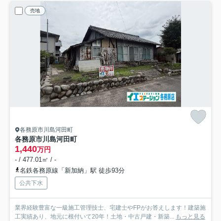
売地
各務原市川島河田町
各務原市川島河田町
1,440
万円
- / 477.01㎡ / -
名鉄各務原線「新加納」駅 徒歩93分
公共下水
業界経験豊富な一級施工管理技士、宅建士やFPがお答えします！建築施
工実績あり、地元に根付いて20年！土地・中古戸建・新築...
もっと見る