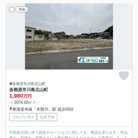
売地
各務原市川島北山町
各務原市川島北山町
1,980
万円
- / 2074.00㎡ / -
東海道本線「木曽川」駅 徒歩50分
プロパンガス
公共下水
不動産売買に伴う税金やローンなどに関しても、相談を承ります。司法
書士・税理士・測量士という横の繋がりをかりながらお客様の...
もっと