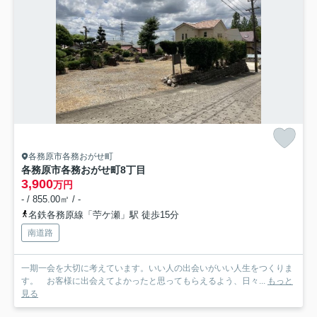
各務原市各務おがせ町
各務原市各務おがせ町8丁目
3,900
万円
- / 855.00㎡ / -
名鉄各務原線「苧ケ瀬」駅 徒歩15分
南道路
一期一会を大切に考えています。いい人の出会いがいい人生をつくりま
す。 お客様に出会えてよかったと思ってもらえるよう、日々...
もっと
見る