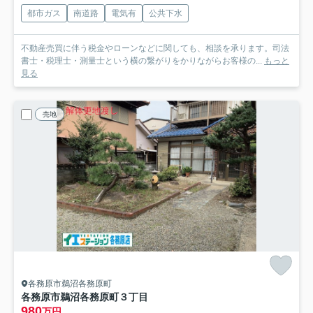
都市ガス
南道路
電気有
公共下水
不動産売買に伴う税金やローンなどに関しても、相談を承ります。司法
書士・税理士・測量士という横の繋がりをかりながらお客様の...
もっと
見る
売地
各務原市鵜沼各務原町
各務原市鵜沼各務原町３丁目
980
万円