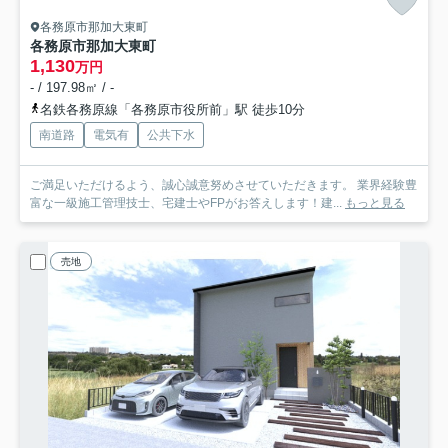
各務原市那加大東町
各務原市那加大東町
1,130
万円
- / 197.98㎡ / -
名鉄各務原線「各務原市役所前」駅 徒歩10分
南道路
電気有
公共下水
ご満足いただけるよう、誠心誠意努めさせていただきます。 業界経験豊
富な一級施工管理技士、宅建士やFPがお答えします！建...
もっと見る
売地