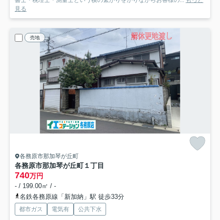
見る
売地
各務原市那加琴が丘町
各務原市那加琴が丘町１丁目
740
万円
- / 199.00㎡ / -
名鉄各務原線「新加納」駅 徒歩33分
都市ガス
電気有
公共下水