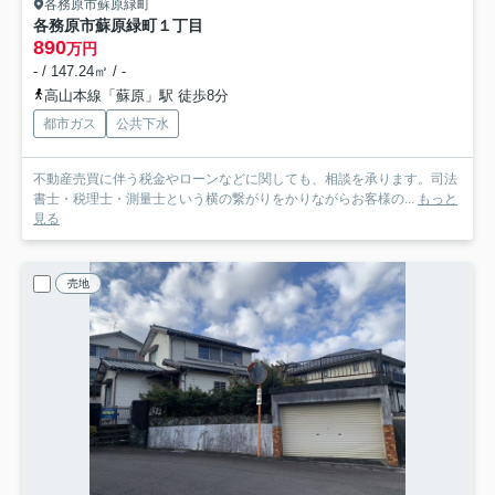
各務原市蘇原緑町
各務原市蘇原緑町１丁目
890
万円
- / 147.24㎡ / -
高山本線「蘇原」駅 徒歩8分
都市ガス
公共下水
不動産売買に伴う税金やローンなどに関しても、相談を承ります。司法
書士・税理士・測量士という横の繋がりをかりながらお客様の...
もっと
見る
売地