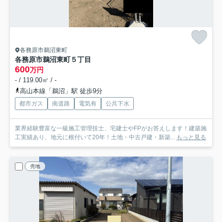
各務原市鵜沼東町
各務原市鵜沼東町５丁目
600
万円
- / 119.00㎡ / -
高山本線「鵜沼」駅 徒歩9分
都市ガス
南道路
電気有
公共下水
業界経験豊富な一級施工管理技士、宅建士やFPがお答えします！建築施
工実績あり、地元に根付いて20年！土地・中古戸建・新築...
もっと見る
売地