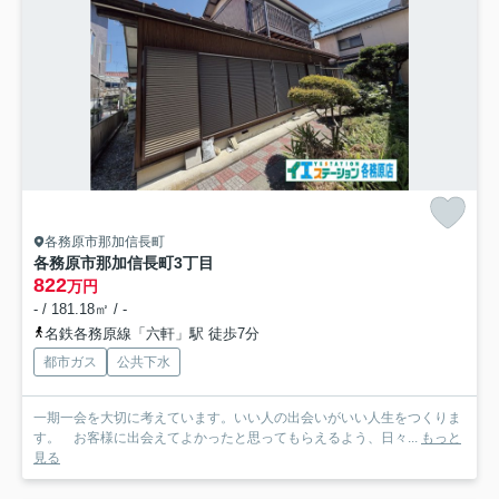
各務原市那加信長町
各務原市那加信長町3丁目
822
万円
- / 181.18㎡ / -
名鉄各務原線「六軒」駅 徒歩7分
都市ガス
公共下水
一期一会を大切に考えています。いい人の出会いがいい人生をつくりま
す。 お客様に出会えてよかったと思ってもらえるよう、日々...
もっと
見る