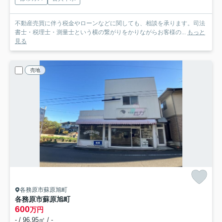
不動産売買に伴う税金やローンなどに関しても、相談を承ります。司法
書士・税理士・測量士という横の繋がりをかりながらお客様の...
もっと
見る
売地
各務原市蘇原旭町
各務原市蘇原旭町
600
万円
- / 96.95㎡ / -