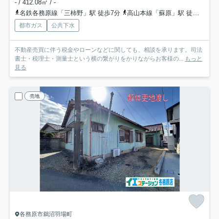
- / 412.08㎡ / -
名鉄各務原線「三柿野」駅 徒歩7分
高山本線「蘇原」駅 徒歩10分
都市ガス
公共下水
不動産売買に伴う税金やローンなどに関しても、相談を承ります。司法
書士・税理士・測量士という横の繋がりをかりながらお客様の...
もっと
見る
売地
各務原市鵜沼羽場町