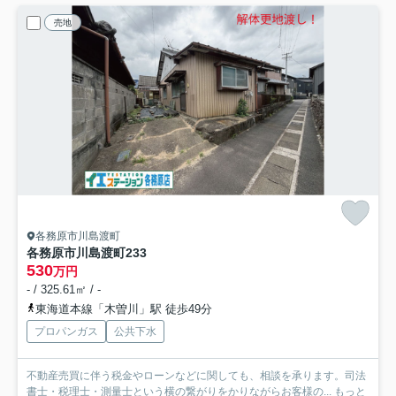
売地
各務原市川島渡町
各務原市川島渡町
233
530
万円
- / 325.61㎡ / -
東海道本線「木曽川」駅 徒歩49分
プロパンガス
公共下水
不動産売買に伴う税金やローンなどに関しても、相談を承ります。司法
書士・税理士・測量士という横の繋がりをかりながらお客様の...
もっと