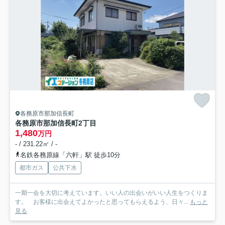
各務原市那加信長町
各務原市那加信長町2丁目
1,480
万円
- / 231.22㎡ / -
名鉄各務原線「六軒」駅 徒歩10分
都市ガス
公共下水
一期一会を大切に考えています。いい人の出会いがいい人生をつくりま
す。 お客様に出会えてよかったと思ってもらえるよう、日々...
もっと
見る