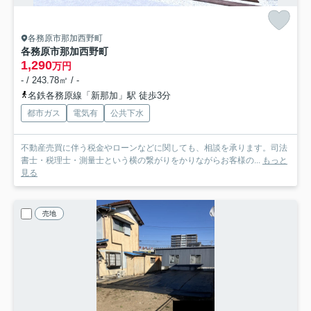
各務原市那加西野町
各務原市那加西野町
1,290
万円
- / 243.78㎡ / -
名鉄各務原線「新那加」駅 徒歩3分
都市ガス
電気有
公共下水
不動産売買に伴う税金やローンなどに関しても、相談を承ります。司法
書士・税理士・測量士という横の繋がりをかりながらお客様の...
もっと
見る
売地