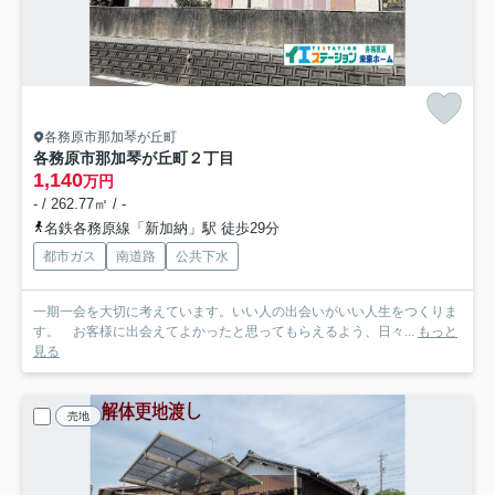
各務原市那加琴が丘町
各務原市那加琴が丘町２丁目
1,140
万円
- / 262.77㎡ / -
名鉄各務原線「新加納」駅 徒歩29分
都市ガス
南道路
公共下水
一期一会を大切に考えています。いい人の出会いがいい人生をつくりま
す。 お客様に出会えてよかったと思ってもらえるよう、日々...
もっと
見る
売地