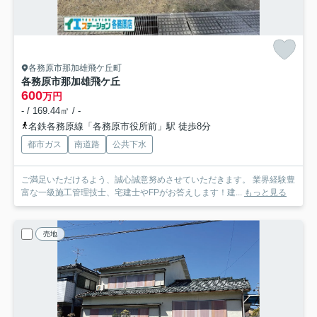
各務原市那加雄飛ケ丘町
各務原市那加雄飛ケ丘
600
万円
- / 169.44㎡ / -
名鉄各務原線「各務原市役所前」駅 徒歩8分
都市ガス
南道路
公共下水
ご満足いただけるよう、誠心誠意努めさせていただきます。 業界経験豊
富な一級施工管理技士、宅建士やFPがお答えします！建...
もっと見る
売地