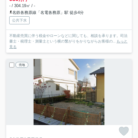
- / 304.19㎡ / -
名鉄各務原線「名電各務原」駅 徒歩4分
公共下水
不動産売買に伴う税金やローンなどに関しても、相談を承ります。司法
書士・税理士・測量士という横の繋がりをかりながらお客様の...
もっと
見る
売地