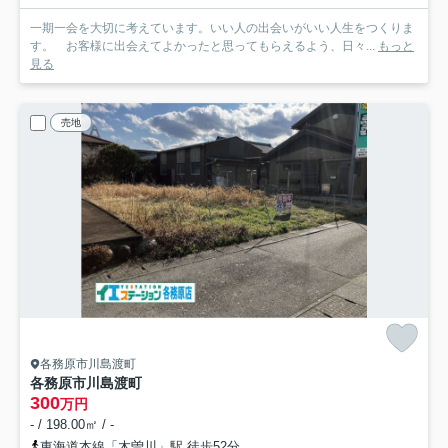
一期一会を大切に考えています。いい人の出会いがいい人生をつくりま
す。 お客様に出会えてよかったと思ってもらえるよう、日々...
もっと
見る
売地
各務原市川島渡町
各務原市川島渡町
300
万円
- / 198.00㎡ / -
東海道本線「木曽川」駅 徒歩52分