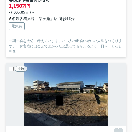
各務原市各務おがせ町
1,150
万円
- / 886.85㎡ / -
名鉄各務原線「苧ケ瀬」駅 徒歩16分
電気有
一期一会を大切に考えています。いい人の出会いがいい人生をつくりま
す。 お客様に出会えてよかったと思ってもらえるよう、日々...
もっと
見る
売地