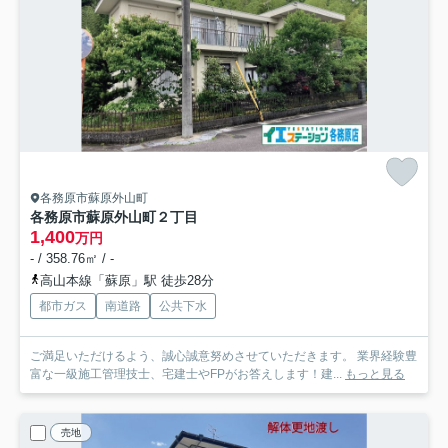
各務原市蘇原外山町
各務原市蘇原外山町２丁目
1,400
万円
- / 358.76㎡ / -
高山本線「蘇原」駅 徒歩28分
都市ガス
南道路
公共下水
ご満足いただけるよう、誠心誠意努めさせていただきます。 業界経験豊
富な一級施工管理技士、宅建士やFPがお答えします！建...
もっと見る
売地