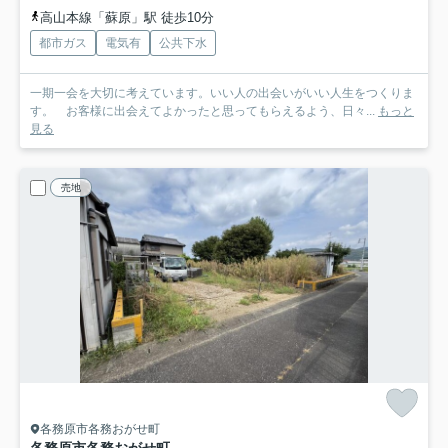
高山本線「蘇原」駅 徒歩10分
都市ガス
電気有
公共下水
一期一会を大切に考えています。いい人の出会いがいい人生をつくりま
す。 お客様に出会えてよかったと思ってもらえるよう、日々...
もっと
見る
売地
各務原市各務おがせ町