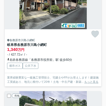
各務原市川島小網町
岐阜県各務原市川島小網町
1,340
万円
- / 427.72㎡ / -
名鉄各務原線「各務原市役所前」駅 徒歩60分
都市ガス
公共下水
業界経験豊富な一級施工管理技士、宅建士やFPがお答えします！建築施
工実績あり、地元に根付いて20年！土地・中古戸建・新築...
もっと見る
売地