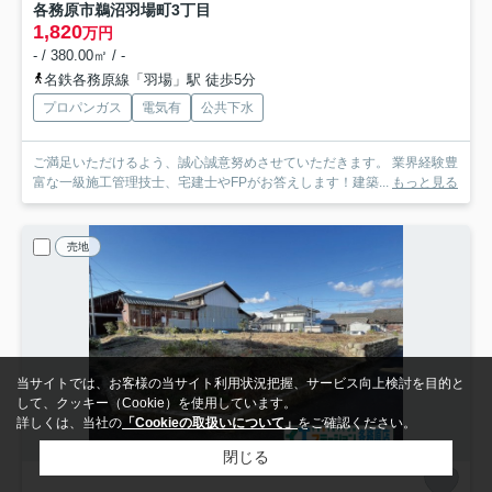
各務原市鵜沼羽場町3丁目
1,820
万円
- / 380.00㎡ / -
名鉄各務原線「羽場」駅 徒歩5分
プロパンガス
電気有
公共下水
ご満足いただけるよう、誠心誠意努めさせていただきます。 業界経験豊
富な一級施工管理技士、宅建士やFPがお答えします！建築...
もっと見る
売地
当サイトでは、お客様の当サイト利用状況把握、サービス向上検討を目的と
して、クッキー（Cookie）を使用しています。
詳しくは、当社の
「Cookieの取扱いについて」
をご確認ください。
閉じる