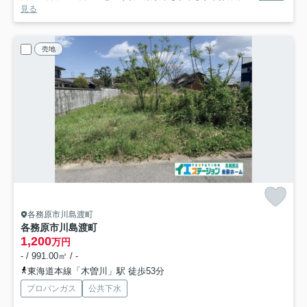
見る
売地
各務原市川島渡町
各務原市川島渡町
1,200
万円
- / 991.00㎡ / -
東海道本線「木曽川」駅 徒歩53分
プロパンガス
公共下水