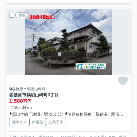
売地
各務原市鵜沼山崎町
各務原市鵜沼山崎町3丁目
1,580
万円
- / 165.34㎡ / -
高山本線「鵜沼」駅 徒歩3分
名鉄各務原線「新鵜沼」駅 徒歩5分
都市ガス
南道路
公共下水