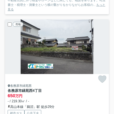
不動産売買に伴う税金やローンなどに関しても、相談を承ります。司法
書士・税理士・測量士という横の繋がりをかりながらお客様の...
もっと
見る
売地
各務原市緑苑西
各務原市緑苑西4丁目
650
万円
- / 219.30㎡ / -
高山本線「鵜沼」駅 徒歩29分
都市ガス
公共下水