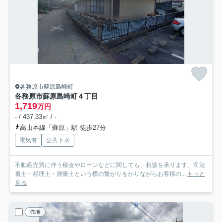
各務原市蘇原島崎町
各務原市蘇原島崎町４丁目
1,719
万円
- / 437.33㎡ / -
高山本線「蘇原」駅 徒歩27分
電気有
公共下水
不動産売買に伴う税金やローンなどに関しても、相談を承ります。司法
書士・税理士・測量士という横の繋がりをかりながらお客様の...
もっと
見る
売地