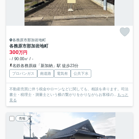
各務原市那加岩地町
各務原市那加岩地町
300
万円
- / 90.00㎡ / -
名鉄各務原線「新加納」駅 徒歩23分
プロパンガス
南道路
電気有
公共下水
不動産売買に伴う税金やローンなどに関しても、相談を承ります。司法
書士・税理士・測量士という横の繋がりをかりながらお客様の...
もっと
見る
売地