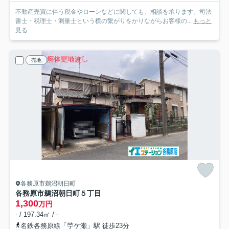
不動産売買に伴う税金やローンなどに関しても、相談を承ります。司法
書士・税理士・測量士という横の繋がりをかりながらお客様の...
もっと
見る
売地
各務原市鵜沼朝日町
各務原市鵜沼朝日町５丁目
1,300
万円
- / 197.34㎡ / -
名鉄各務原線「苧ケ瀬」駅 徒歩23分