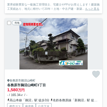
業界経験豊富な一級施工管理技士、宅建士やFPがお答えします！建築施
工実績あり、地元に根付いて20年！土地・中古戸建・新築...
もっと見る
売地
各務原市鵜沼山崎町
各務原市鵜沼山崎町3丁目
1,580
万円
- / 165.34㎡ / -
高山本線「鵜沼」駅 徒歩3分
名鉄各務原線「新鵜沼」駅 徒歩5分
都市ガス
南道路
公共下水