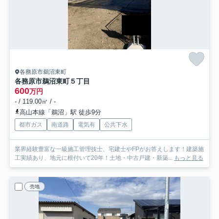
各務原市鵜沼東町
各務原市鵜沼東町５丁目
600
万円
- / 119.00㎡ / -
高山本線「鵜沼」駅 徒歩9分
都市ガス
南道路
電気有
公共下水
業界経験豊富な一級施工管理技士、宅建士やFPがお答えします！建築施
工実績あり、地元に根付いて20年！土地・中古戸建・新築...
もっと見る
売地