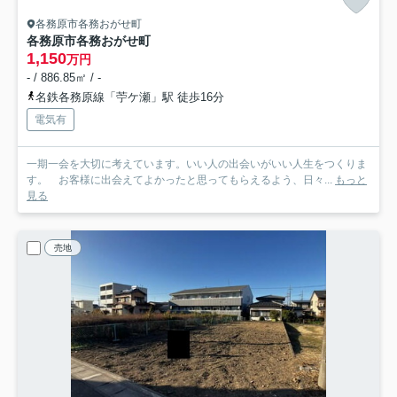
各務原市各務おがせ町
各務原市各務おがせ町
1,150
万円
- / 886.85㎡ / -
名鉄各務原線「苧ケ瀬」駅 徒歩16分
電気有
一期一会を大切に考えています。いい人の出会いがいい人生をつくりま
す。 お客様に出会えてよかったと思ってもらえるよう、日々...
もっと
見る
売地