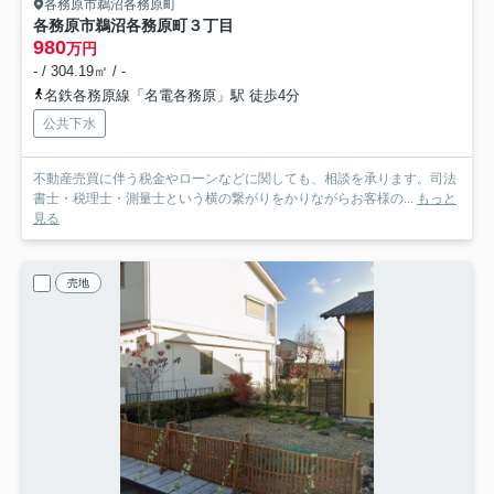
各務原市鵜沼各務原町
各務原市鵜沼各務原町３丁目
980
万円
- / 304.19㎡ / -
名鉄各務原線「名電各務原」駅 徒歩4分
公共下水
不動産売買に伴う税金やローンなどに関しても、相談を承ります。司法
書士・税理士・測量士という横の繋がりをかりながらお客様の...
もっと
見る
売地