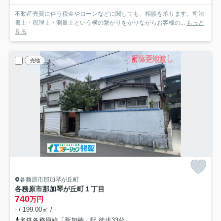
不動産売買に伴う税金やローンなどに関しても、相談を承ります。司法
書士・税理士・測量士という横の繋がりをかりながらお客様の...
もっと
見る
売地
各務原市那加琴が丘町
各務原市那加琴が丘町１丁目
740
万円
- / 199.00㎡ / -
名鉄各務原線「新加納」駅 徒歩33分