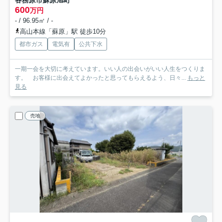
各務原市蘇原旭町
600
万円
- / 96.95㎡ / -
高山本線「蘇原」駅 徒歩10分
都市ガス
電気有
公共下水
一期一会を大切に考えています。いい人の出会いがいい人生をつくりま
す。 お客様に出会えてよかったと思ってもらえるよう、日々...
もっと
見る
売地