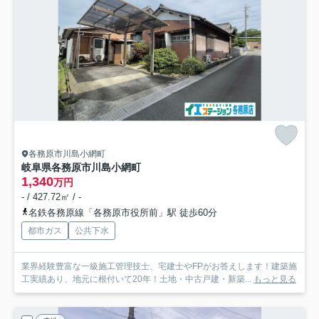
各務原市川島小網町
岐阜県各務原市川島小網町
1,340
万円
- / 427.72㎡ / -
名鉄各務原線「各務原市役所前」駅 徒歩60分
都市ガス
公共下水
業界経験豊富な一級施工管理技士、宅建士やFPがお答えします！建築施
工実績あり、地元に根付いて20年！土地・中古戸建・新築...
もっと見る