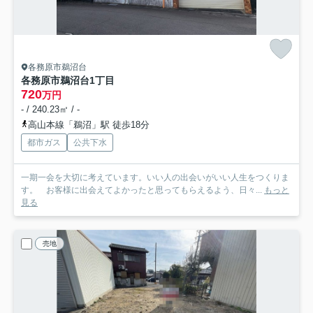
各務原市鵜沼台
各務原市鵜沼台1丁目
720
万円
- / 240.23㎡ / -
高山本線「鵜沼」駅 徒歩18分
都市ガス
公共下水
一期一会を大切に考えています。いい人の出会いがいい人生をつくりま
す。 お客様に出会えてよかったと思ってもらえるよう、日々...
もっと
見る
売地