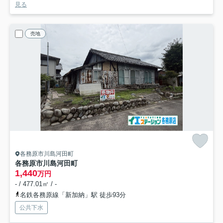
見る
売地
各務原市川島河田町
各務原市川島河田町
1,440
万円
- / 477.01㎡ / -
名鉄各務原線「新加納」駅 徒歩93分
公共下水