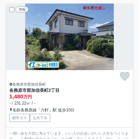
売地
各務原市那加信長町
各務原市那加信長町2丁目
1,480
万円
- / 231.22㎡ / -
名鉄各務原線「六軒」駅 徒歩10分
都市ガス
公共下水
一期一会を大切に考えています。いい人の出会いがいい人生をつくりま
す。 お客様に出会えてよかったと思ってもらえるよう、日々...
もっと