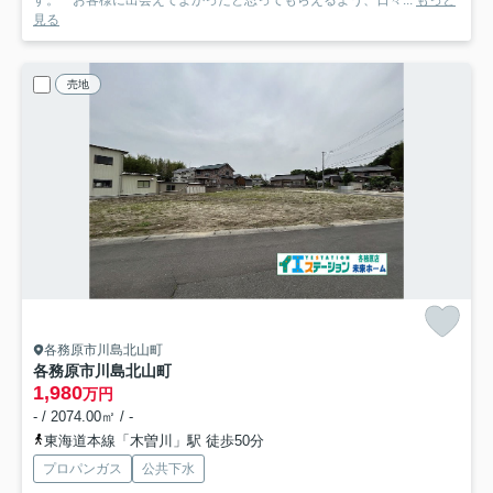
見る
売地
各務原市川島北山町
各務原市川島北山町
1,980
万円
- / 2074.00㎡ / -
東海道本線「木曽川」駅 徒歩50分
プロパンガス
公共下水