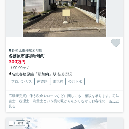
各務原市那加岩地町
各務原市那加岩地町
300
万円
- / 90.00㎡ / -
名鉄各務原線「新加納」駅 徒歩23分
プロパンガス
南道路
電気有
公共下水
不動産売買に伴う税金やローンなどに関しても、相談を承ります。司法
書士・税理士・測量士という横の繋がりをかりながらお客様の...
もっと
見る
売地