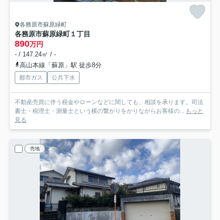
各務原市蘇原緑町
各務原市蘇原緑町１丁目
890
万円
- / 147.24㎡ / -
高山本線「蘇原」駅 徒歩8分
都市ガス
公共下水
不動産売買に伴う税金やローンなどに関しても、相談を承ります。司法
書士・税理士・測量士という横の繋がりをかりながらお客様の...
もっと
見る
売地