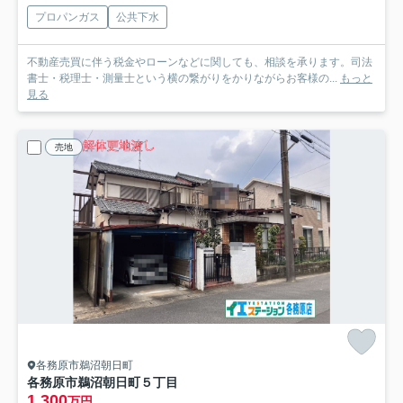
プロパンガス
公共下水
不動産売買に伴う税金やローンなどに関しても、相談を承ります。司法
書士・税理士・測量士という横の繋がりをかりながらお客様の...
もっと
見る
売地
各務原市鵜沼朝日町
各務原市鵜沼朝日町５丁目
1,300
万円