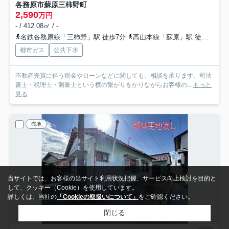
各務原市蘇原三柿野町
2,590
万円
- / 412.08㎡ / -
名鉄各務原線「三柿野」駅 徒歩7分
高山本線「蘇原」駅 徒歩10分
都市ガス
公共下水
不動産売買に伴う税金やローンなどに関しても、相談を承ります。司法
書士・税理士・測量士という横の繋がりをかりながらお客様の...
もっと
見る
売地
当サイトでは、お客様の当サイト利用状況把握、サービス向上検討を目的と
して、クッキー（Cookie）を使用しています。
詳しくは、当社の
「Cookieの取扱いについて」
をご確認ください。
閉じる