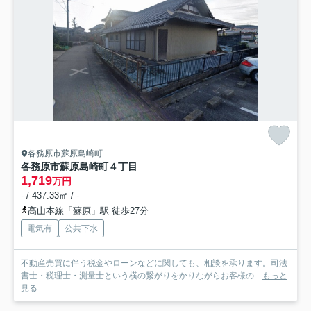
各務原市蘇原島崎町
各務原市蘇原島崎町４丁目
1,719
万円
- / 437.33㎡ / -
高山本線「蘇原」駅 徒歩27分
電気有
公共下水
不動産売買に伴う税金やローンなどに関しても、相談を承ります。司法
書士・税理士・測量士という横の繋がりをかりながらお客様の...
もっと
見る