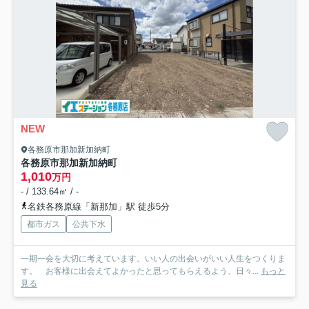
NEW
各務原市那加新加納町
各務原市那加新加納町
1,010
万円
- / 133.64㎡ / -
名鉄各務原線「新那加」駅 徒歩5分
都市ガス
公共下水
一期一会を大切に考えています。いい人の出会いがいい人生をつくりま
す。 お客様に出会えてよかったと思ってもらえるよう、日々...
もっと
見る