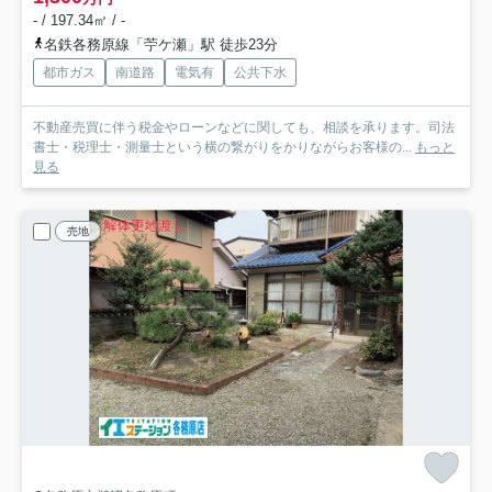
- / 197.34㎡ / -
名鉄各務原線「苧ケ瀬」駅 徒歩23分
都市ガス
南道路
電気有
公共下水
不動産売買に伴う税金やローンなどに関しても、相談を承ります。司法
書士・税理士・測量士という横の繋がりをかりながらお客様の...
もっと
見る
売地