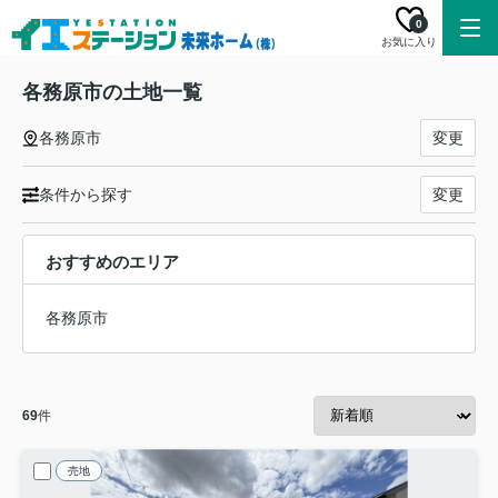
0
お気に入り
各務原市の土地一覧
各務原市
変更
条件から探す
変更
おすすめのエリア
各務原市
69
件
売地