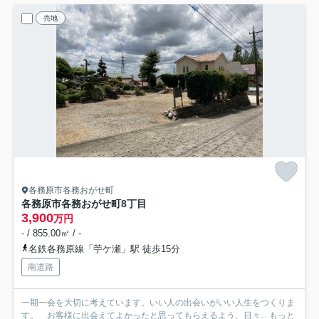
売地
各務原市各務おがせ町
各務原市各務おがせ町8丁目
3,900
万円
- / 855.00㎡ / -
名鉄各務原線「苧ケ瀬」駅 徒歩15分
南道路
一期一会を大切に考えています。いい人の出会いがいい人生をつくりま
す。 お客様に出会えてよかったと思ってもらえるよう、日々...
もっと