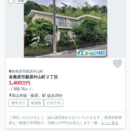
売地
各務原市蘇原外山町
各務原市蘇原外山町２丁目
1,400
万円
- / 358.76㎡ / -
高山本線「蘇原」駅 徒歩28分
都市ガス
南道路
公共下水
ご満足いただけるよう、誠心誠意努めさせていただきます。 業界経験豊
富な一級施工管理技士、宅建士やFPがお答えします！建...
もっと見る