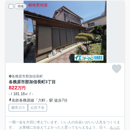
売地
各務原市那加信長町
各務原市那加信長町3丁目
822
万円
- / 181.18㎡ / -
名鉄各務原線「六軒」駅 徒歩7分
都市ガス
公共下水
一期一会を大切に考えています。いい人の出会いがいい人生をつくりま
す。 お客様に出会えてよかったと思ってもらえるよう、日々...
もっと