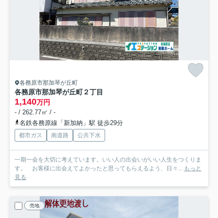
各務原市那加琴が丘町
各務原市那加琴が丘町２丁目
1,140
万円
- / 262.77㎡ / -
名鉄各務原線「新加納」駅 徒歩29分
都市ガス
南道路
公共下水
一期一会を大切に考えています。いい人の出会いがいい人生をつくりま
す。 お客様に出会えてよかったと思ってもらえるよう、日々...
もっと
見る
売地