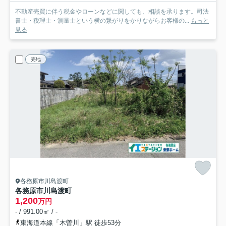
不動産売買に伴う税金やローンなどに関しても、相談を承ります。司法
書士・税理士・測量士という横の繋がりをかりながらお客様の...
もっと
見る
売地
各務原市川島渡町
各務原市川島渡町
1,200
万円
- / 991.00㎡ / -
東海道本線「木曽川」駅 徒歩53分