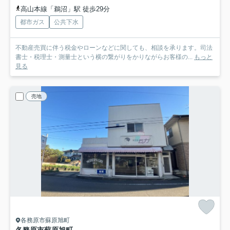
高山本線「鵜沼」駅 徒歩29分
都市ガス
公共下水
不動産売買に伴う税金やローンなどに関しても、相談を承ります。司法
書士・税理士・測量士という横の繋がりをかりながらお客様の...
もっと
見る
売地
各務原市蘇原旭町