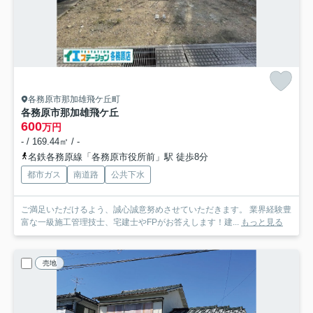
各務原市那加雄飛ケ丘町
各務原市那加雄飛ケ丘
600
万円
- / 169.44㎡ / -
名鉄各務原線「各務原市役所前」駅 徒歩8分
都市ガス
南道路
公共下水
ご満足いただけるよう、誠心誠意努めさせていただきます。 業界経験豊
富な一級施工管理技士、宅建士やFPがお答えします！建...
もっと見る
売地