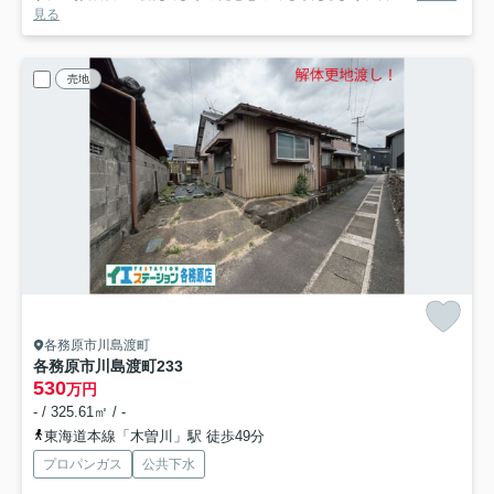
見る
売地
各務原市川島渡町
各務原市川島渡町
233
530
万円
- / 325.61㎡ / -
東海道本線「木曽川」駅 徒歩49分
プロパンガス
公共下水