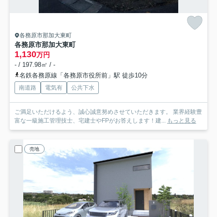
各務原市那加大東町
各務原市那加大東町
1,130
万円
- / 197.98㎡ / -
名鉄各務原線「各務原市役所前」駅 徒歩10分
南道路
電気有
公共下水
ご満足いただけるよう、誠心誠意努めさせていただきます。 業界経験豊
富な一級施工管理技士、宅建士やFPがお答えします！建...
もっと見る
売地