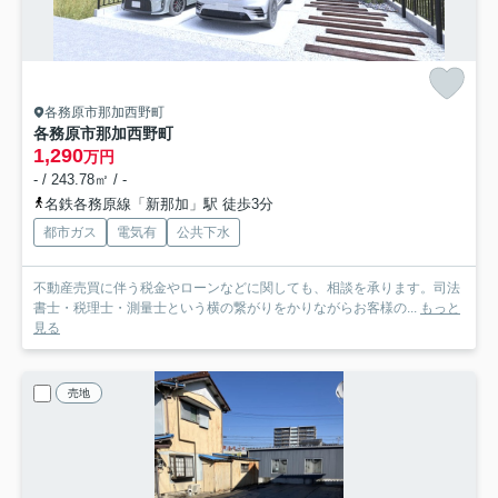
各務原市那加西野町
各務原市那加西野町
1,290
万円
- / 243.78㎡ / -
名鉄各務原線「新那加」駅 徒歩3分
都市ガス
電気有
公共下水
不動産売買に伴う税金やローンなどに関しても、相談を承ります。司法
書士・税理士・測量士という横の繋がりをかりながらお客様の...
もっと
見る
売地