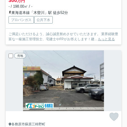
300
万円
- / 198.00㎡ / -
東海道本線「木曽川」駅 徒歩52分
プロパンガス
公共下水
ご満足いただけるよう、誠心誠意努めさせていただきます。 業界経験豊
富な一級施工管理技士、宅建士やFPがお答えします！建...
もっと見る
売地
各務原市蘇原三柿野町