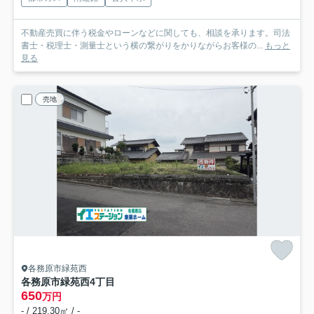
不動産売買に伴う税金やローンなどに関しても、相談を承ります。司法
書士・税理士・測量士という横の繋がりをかりながらお客様の...
もっと
見る
売地
各務原市緑苑西
各務原市緑苑西4丁目
650
万円
- / 219.30㎡ / -