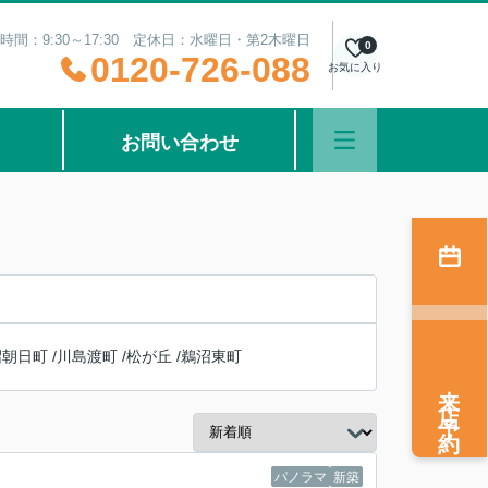
時間：9:30～17:30 定休日：水曜日・第2木曜日
0
0120-726-088
お気に入り
お問い合わせ
沼朝日町
/
川島渡町
/
松が丘
/
鵜沼東町
来店予約
パノラマ
新築