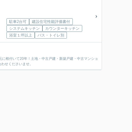
駐車2台可
建設住宅性能評価書付
システムキッチン
カウンターキッチン
浴室１坪以上
バス・トイレ別
元に根付いて20年！土地・中古戸建・新築戸建・中古マンショ
合わせくださいませ。