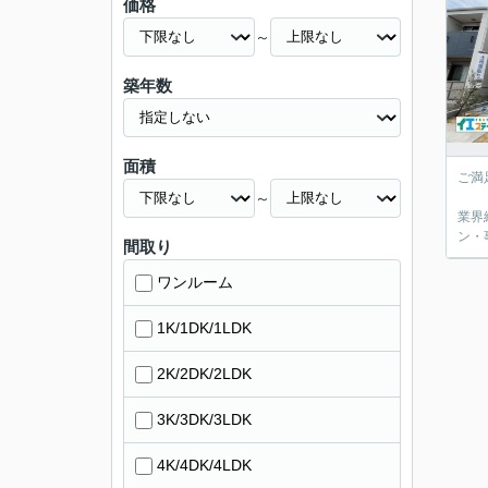
価格
～
築年数
面積
ご満
～
業界
ン・
間取り
ワンルーム
1K/1DK/1LDK
2K/2DK/2LDK
3K/3DK/3LDK
4K/4DK/4LDK