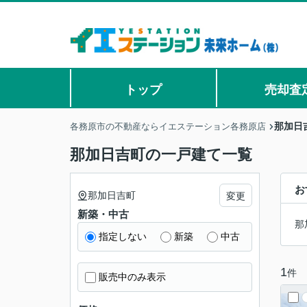
トップ
売却査
那加日
各務原市の不動産ならイエステーション各務原店
那加日吉町の一戸建て一覧
お
那加日吉町
変更
新築・中古
那
指定しない
新築
中古
1
件
販売中のみ表示