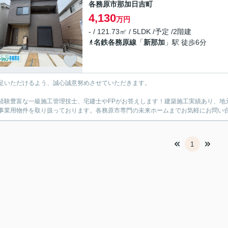
各務原市那加日吉町
4,130
万円
- / 121.73㎡ / 5LDK /予定 /2階建
名鉄各務原線
「
新那加
」駅 徒歩6分
足いただけるよう、誠心誠意努めさせていただきます。
経験豊富な一級施工管理技士、宅建士やFPがお答えします！建築施工実績あり、地
事業用物件を取り扱っております。各務原市専門の未来ホームまでお気軽にお問い
1