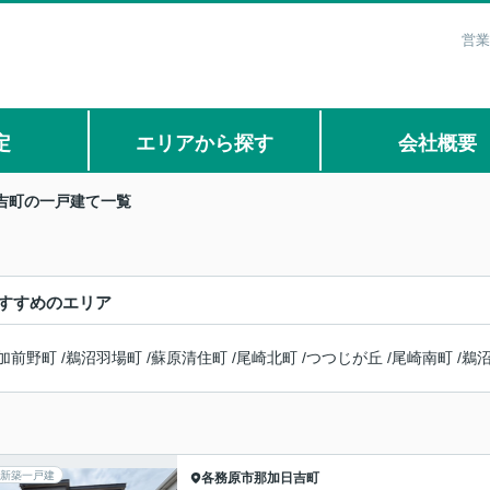
営業
定
エリアから探す
会社概要
吉町の一戸建て一覧
すすめのエリア
加前野町
/
鵜沼羽場町
/
蘇原清住町
/
尾崎北町
/
つつじが丘
/
尾崎南町
/
鵜
新築一戸建
各務原市
那加日吉町