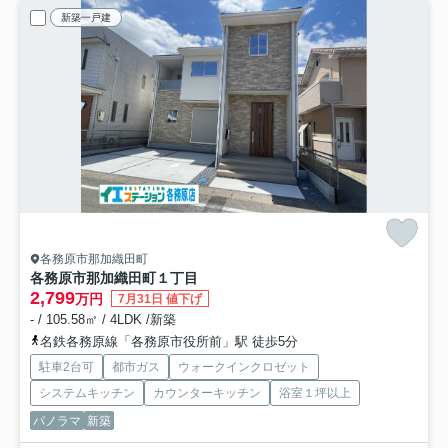
新築一戸建
各務原市那加織田町
各務原市那加織田町１丁目
2,799
万円
7月31日 値下げ
- / 105.58㎡ / 4LDK /新築
名鉄各務原線「各務原市役所前」駅 徒歩5分
駐車2台可
都市ガス
ウォークインクロゼット
システムキッチン
カウンターキッチン
浴室１坪以上
パノラマ
新築