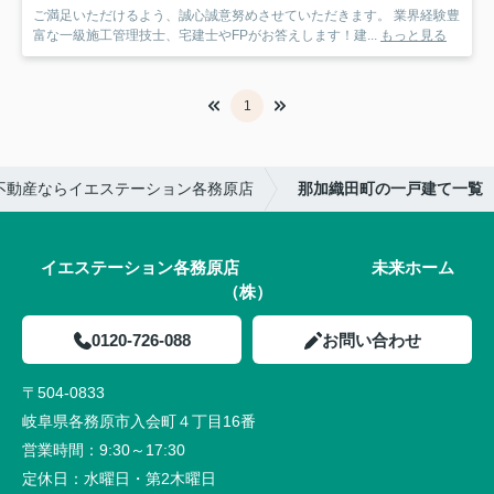
ご満足いただけるよう、誠心誠意努めさせていただきます。 業界経験豊
富な一級施工管理技士、宅建士やFPがお答えします！建...
もっと見る
1
不動産ならイエステーション各務原店
那加織田町の一戸建て一覧
イエステーション各務原店 未来ホーム
（株）
0120-726-088
お問い合わせ
〒504-0833
岐阜県各務原市入会町４丁目16番
営業時間：
9:30～17:30
定休日：
水曜日・第2木曜日