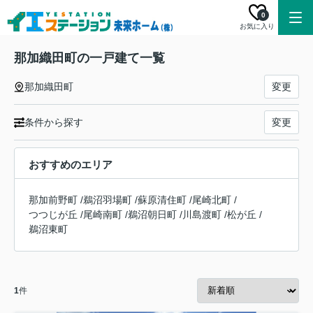
0
お気に入り
那加織田町の一戸建て一覧
那加織田町
変更
条件から探す
変更
おすすめのエリア
那加前野町
/
鵜沼羽場町
/
蘇原清住町
/
尾崎北町
/
つつじが丘
/
尾崎南町
/
鵜沼朝日町
/
川島渡町
/
松が丘
/
鵜沼東町
1
件